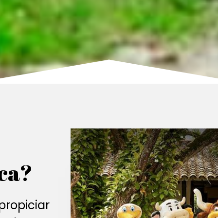
ca?
propiciar