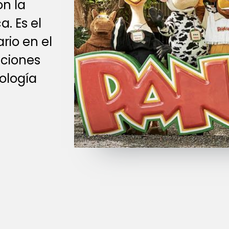
on la
. Es el
rio en el
aciones
ología