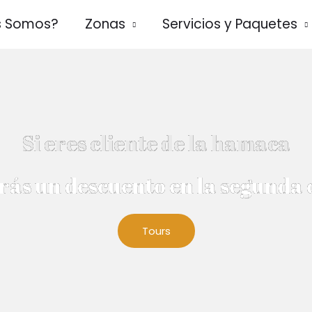
s Somos?
Zonas
Servicios y Paquetes
Si eres cliente de la hamaca
rás un descuento en la segunda
Tours